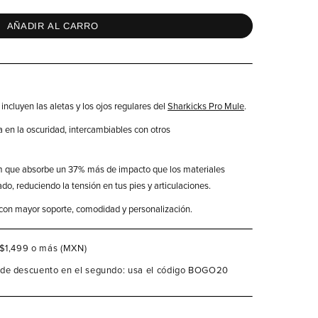
AÑADIR AL CARRO
 incluyen las aletas y los ojos regulares del
Sharkicks Pro Mule
.
la en la oscuridad, intercambiables con otros
m que absorbe un 37% más de impacto que los materiales
o, reduciendo la tensión en tus pies y articulaciones.
 con mayor soporte, comodidad y personalización.
 $1,499 o más (MXN)
de descuento en el segundo: usa el código BOGO20