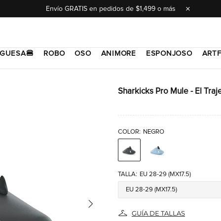
Envío GRATIS en pedidos de $1,499 o más
GUESA🍔
ROBO
OSO
ANIMORE
ESPONJOSO
ARTF
Sharkicks Pro Mule - El Tra
COLOR:
NEGRO
TALLA:
EU 28-29 (MX17.5)
GUÍA DE TALLAS